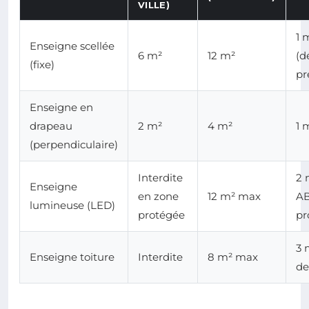
VILLE)
1 
Enseigne scellée
6 m²
12 m²
(d
(fixe)
pr
Enseigne en
drapeau
2 m²
4 m²
1 
(perpendiculaire)
Interdite
2 
Enseigne
en zone
12 m² max
AB
lumineuse (LED)
protégée
pr
3 
Enseigne toiture
Interdite
8 m² max
de