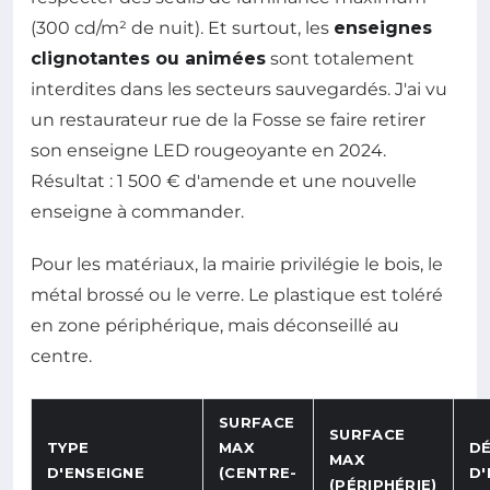
(300 cd/m² de nuit). Et surtout, les
enseignes
clignotantes ou animées
sont totalement
interdites dans les secteurs sauvegardés. J'ai vu
un restaurateur rue de la Fosse se faire retirer
son enseigne LED rougeoyante en 2024.
Résultat : 1 500 € d'amende et une nouvelle
enseigne à commander.
Pour les matériaux, la mairie privilégie le bois, le
métal brossé ou le verre. Le plastique est toléré
en zone périphérique, mais déconseillé au
centre.
SURFACE
SURFACE
TYPE
MAX
DÉ
MAX
D'ENSEIGNE
(CENTRE-
D'
(PÉRIPHÉRIE)