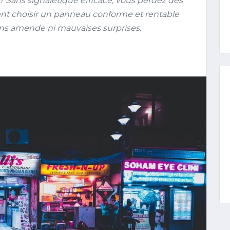
? Sans signalétique efficace, vous perdez des
nt choisir un panneau conforme et rentable
sans amende ni mauvaises surprises.