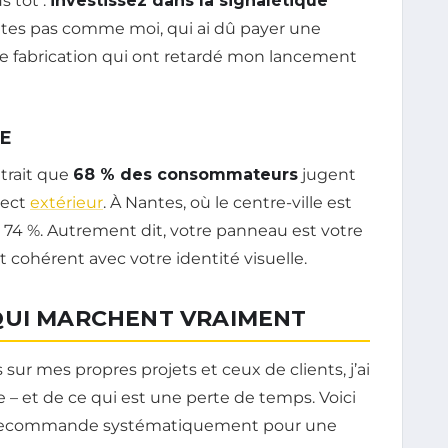
s tôt :
investissez dans la signalétique
aites pas comme moi, qui ai dû payer une
 de fabrication qui ont retardé mon lancement
UE
trait que
68 % des consommateurs
jugent
pect
extérieur
. À Nantes, où le centre-ville est
 74 %. Autrement dit, votre panneau est votre
, et cohérent avec votre identité visuelle.
QUI MARCHENT VRAIMENT
 sur mes propres projets et ceux de clients, j’ai
e – et de ce qui est une perte de temps. Voici
je recommande systématiquement pour une