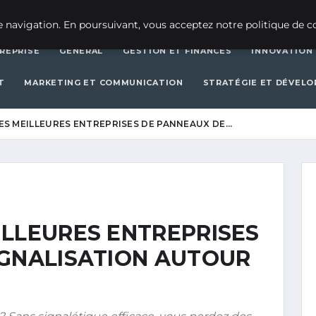
CRÉATION D’ENTREPRISE
GEN
 navigation. En poursuivant, vous acceptez notre politique de co
REPRISE
GENERAL
GESTION ET FINANCES
INNOVATION
T
MARKETING ET COMMUNICATION
STRATÉGIE ET DÉVEL
S MEILLEURES ENTREPRISES DE PANNEAUX DE…
ILLEURES ENTREPRISES
IGNALISATION AUTOUR