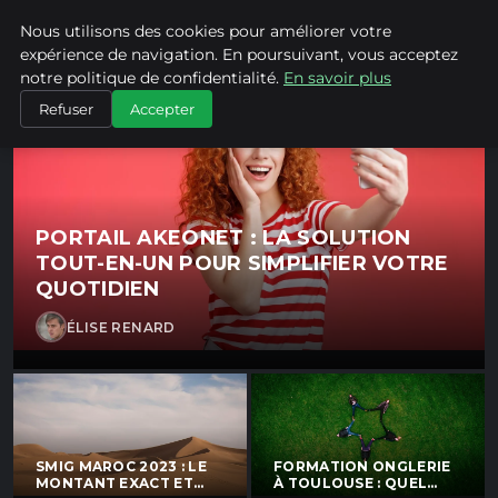
Itg Creation - Blog d'actuali
Nous utilisons des cookies pour améliorer votre
Itg Creation
Innovation · Technology · Growth
expérience de navigation. En poursuivant, vous acceptez
notre politique de confidentialité.
En savoir plus
Refuser
Accepter
PORTAIL AKEONET : LA SOLUTION
TOUT-EN-UN POUR SIMPLIFIER VOTRE
QUOTIDIEN
ÉLISE RENARD
SMIG MAROC 2023 : LE
FORMATION ONGLERIE
MONTANT EXACT ET
À TOULOUSE : QUEL