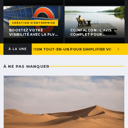
TOUTES LES
PRIX POUR SE LANCER ?
NOUVELLES RÈGLES À
CONNAÎTRE
CRÉATION D’ENTREPRISE
BOOSTEZ VOTRE
COINFALCON : L'AVIS
VISIBILITÉ AVEC LA PLV
COMPLET POUR
SIGNALÉTIQUE POUR
TRADER EN TOUTE
ENTREPRISE À NANTES
SÉCURITÉ
ET : LA SOLUTION TOUT-EN-UN POUR SIMPLIFIER VOTRE QUOT
À LA UNE
À NE PAS MANQUER