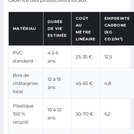
cadence des producteurs locaux.
COÛT
EMPREINTE
DURÉE
AU
CARBONE
MATÉRIAU
DE VIE
MÈTRE
(KG
ESTIMÉE
LINÉAIRE
CO2/M²)
PVC
4 à 6
25-35 €
12,5
standard
ans
Bois de
12 à 15
châtaignier
45-65 €
4,8
ans
local
Plastique
10 à 12
100 %
50-70 €
6,2
ans
recyclé