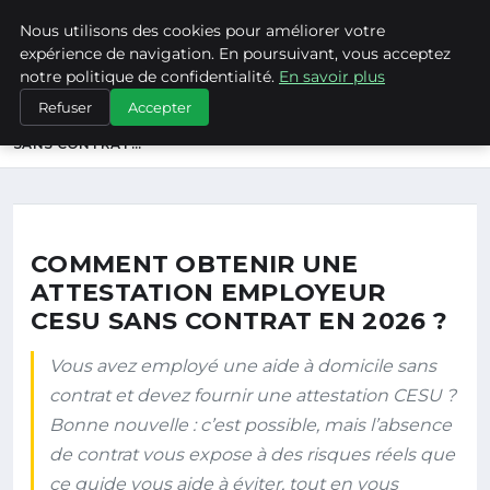
Nous utilisons des cookies pour améliorer votre
Itg Creation
Innovation · Technology · Growth
expérience de navigation. En poursuivant, vous acceptez
notre politique de confidentialité.
En savoir plus
ACCUEIL
Refuser
Accepter
COMMENT OBTENIR UNE ATTESTATION EMPLOYEUR CESU
SANS CONTRAT…
COMMENT OBTENIR UNE
ATTESTATION EMPLOYEUR
CESU SANS CONTRAT EN 2026 ?
Vous avez employé une aide à domicile sans
contrat et devez fournir une attestation CESU ?
Bonne nouvelle : c’est possible, mais l’absence
de contrat vous expose à des risques réels que
ce guide vous aide à éviter, tout en vous