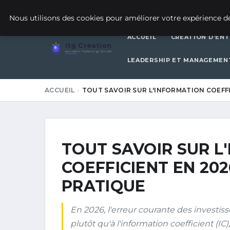
5 JUIN 2026
Nous utilisons des cookies pour améliorer votre expérience de
ACCUEIL
CRÉATION D’ENT
Itg Creation
Innovation · Technology · Growth
LEADERSHIP ET MANAGEMEN
ACCUEIL
TOUT SAVOIR SUR L'INFORMATION COEFFI
TOUT SAVOIR SUR L
COEFFICIENT EN 202
PRATIQUE
En 2026, l'erreur courante des investis
plutôt qu'à l'information coefficient (IC