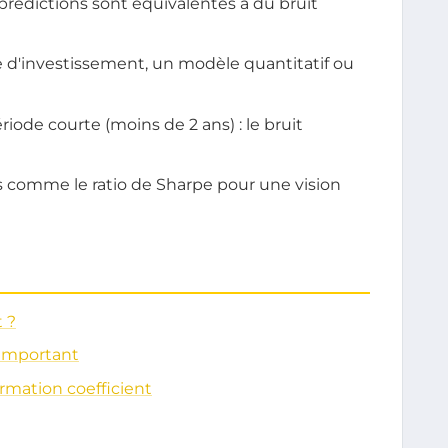
prédictions sont équivalentes à du bruit
gie d'investissement, un modèle quantitatif ou
riode courte (moins de 2 ans) : le bruit
s comme le ratio de Sharpe pour une vision
t ?
 important
rmation coefficient