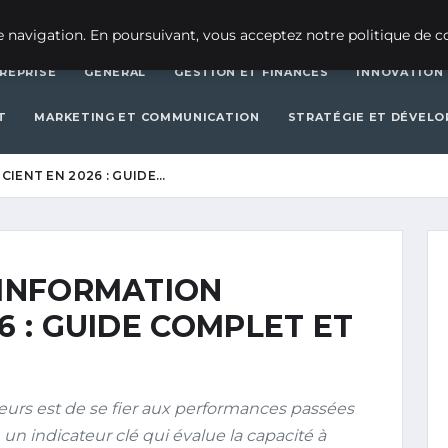
CRÉATION D’ENTREPRISE
GEN
 navigation. En poursuivant, vous acceptez notre politique de co
REPRISE
GENERAL
GESTION ET FINANCES
INNOVATION
T
MARKETING ET COMMUNICATION
STRATÉGIE ET DÉVEL
CIENT EN 2026 : GUIDE…
'INFORMATION
6 : GUIDE COMPLET ET
seurs est de se fier aux performances passées
), un indicateur clé qui évalue la capacité à