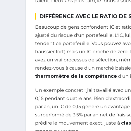
talent. Deux ans plus tard, le fonds a sou
DIFFÉRENCE AVEC LE RATIO DE
Beaucoup de gens confondent IC et rati
ajusté du risque d'un portefeuille. L'IC, lu
tendent ce portefeuille. Vous pouvez av
haussier fort) mais un IC proche de zéro
avez un vrai processus de sélection, mêm
rendez-vous à cause d'un marché baissier
thermomètre de la compétence
d'un i
Un exemple concret : j'ai travaillé avec u
0,15 pendant quatre ans. Rien d'extraordi
par an, un IC de 0,15 génère un avantage s
surperformé de 3,5% par an net de frais su
prédire le mouvement exact, juste à
cla