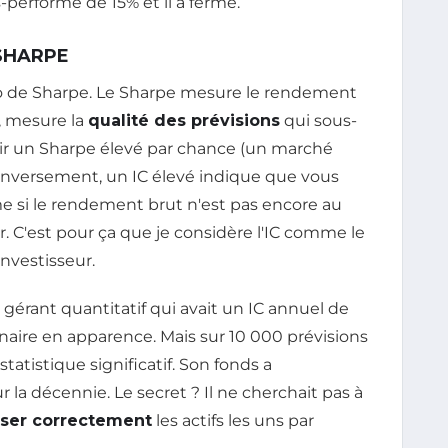
s-performé de 15% et il a fermé.
 SHARPE
o de Sharpe. Le Sharpe mesure le rendement
i, mesure la
qualité des prévisions
qui sous-
oir un Sharpe élevé par chance (un marché
. Inversement, un IC élevé indique que vous
e si le rendement brut n'est pas encore au
. C'est pour ça que je considère l'IC comme le
nvestisseur.
n gérant quantitatif qui avait un IC annuel de
naire en apparence. Mais sur 10 000 prévisions
tatistique significatif. Son fonds a
r la décennie. Le secret ? Il ne cherchait pas à
sser correctement
les actifs les uns par