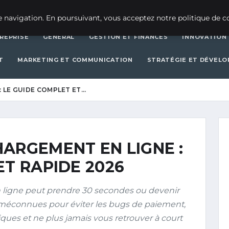
CRÉATION D’ENTREPRISE
GEN
 navigation. En poursuivant, vous acceptez notre politique de co
REPRISE
GENERAL
GESTION ET FINANCES
INNOVATION
T
MARKETING ET COMMUNICATION
STRATÉGIE ET DÉVEL
 LE GUIDE COMPLET ET…
ARGEMENT EN LIGNE :
ET RAPIDE 2026
n ligne peut prendre 30 secondes ou devenir
méconnues pour éviter les bugs de paiement,
ues et ne plus jamais vous retrouver à court