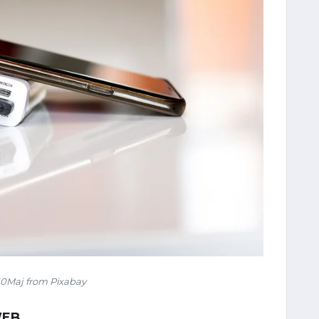
0Maj from Pixabay
WEB