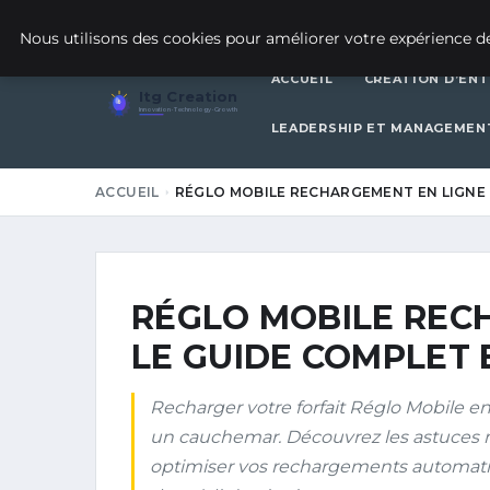
16 MAI 2026
Nous utilisons des cookies pour améliorer votre expérience de
ACCUEIL
CRÉATION D’ENT
Itg Creation
Innovation · Technology · Growth
LEADERSHIP ET MANAGEMEN
ACCUEIL
RÉGLO MOBILE RECHARGEMENT EN LIGNE :
RÉGLO MOBILE RECH
LE GUIDE COMPLET 
Recharger votre forfait Réglo Mobile e
un cauchemar. Découvrez les astuces 
optimiser vos rechargements automatiq