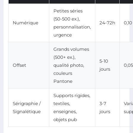
Petites séries
(50-500 ex.),
Numérique
24-72h
0,10
personnalisation,
urgence
Grands volumes
(500+ ex.),
5-10
Offset
qualité photo,
0,05
jours
couleurs
Pantone
Supports rigides,
Sérigraphie /
textiles,
3-7
Vari
Signalétique
enseignes,
jours
sup
objets pub