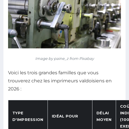
Image by paine_z from Pixabay
Voici les trois grandes familles que vous
trouverez chez les imprimeurs valdoisiens en
2026 :
CO
TYPE
DÉLAI
IND
IDÉAL POUR
D'IMPRESSION
MOYEN
(10
EXE