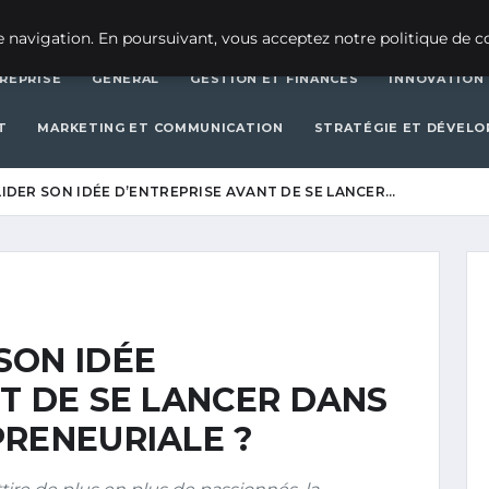
CRÉATION D’ENTREPRISE
GEN
 navigation. En poursuivant, vous acceptez notre politique de co
REPRISE
GENERAL
GESTION ET FINANCES
INNOVATION
T
MARKETING ET COMMUNICATION
STRATÉGIE ET DÉVEL
DER SON IDÉE D’ENTREPRISE AVANT DE SE LANCER…
SON IDÉE
T DE SE LANCER DANS
PRENEURIALE ?